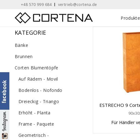
Skip
+48 570 999 684
vertrieb@cortena.de
to
Home
Produkt
content
KATEGORIE
Bänke
Brunnen
Corten Blumentöpfe
Auf Rädern - Movil
Bodenlos - Nofondo
Dreieckig - Triango
ESTRECHO 9 Corte
Erhöht - Planta
90x30
Für Händler v
Frame - Paquete
Geometrisch -