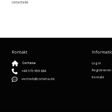
Unterteile
Kontakt
Informati
Cortena
Log in
Registrieren
+48 570 999 684
Kontakt
vertrieb@cortena.de