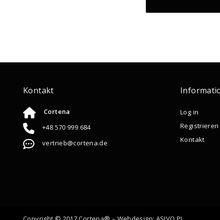
Kontakt
Informati
Cortena
Log in
Registrieren
+48 570 999 684
Kontakt
vertrieb@cortena.de
Copyright © 2017 Cortena® – Webdesign:
ASIVO.PL