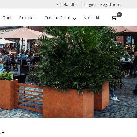
Für Händler
Login
Registrieren
0
Zobacz
zkübel
Projekte
Corten-Stahl
Kontakt
koszyk
UR