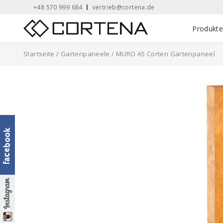
Skip
+48 570 999 684
vertrieb@cortena.de
to
Home
Produkt
content
Startseite
/
Gartenpaneele
/ MURO A5 Corten Gartenpaneel