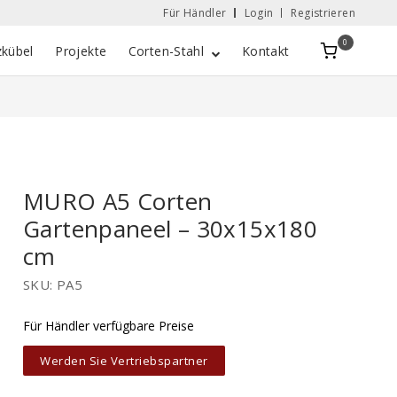
Für Händler
Login
Registrieren
0
Zobacz
zkübel
Projekte
Corten-Stahl
Kontakt
koszyk
MURO A5 Corten
Gartenpaneel – 30x15x180
cm
SKU: PA5
Für Händler verfügbare Preise
Werden Sie Vertriebspartner