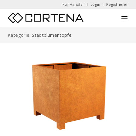
Skip
Für Händler
Login
Registrieren
to
Home
Menu
content
Kategorie:
Stadtblumentöpfe