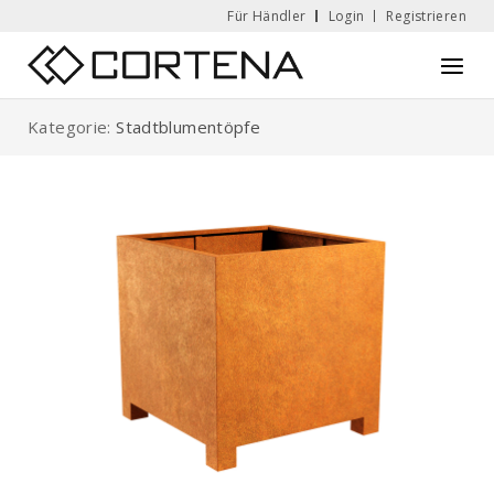
Skip
Für Händler
Login
Registrieren
to
Home
Menu
content
Kategorie:
Stadtblumentöpfe